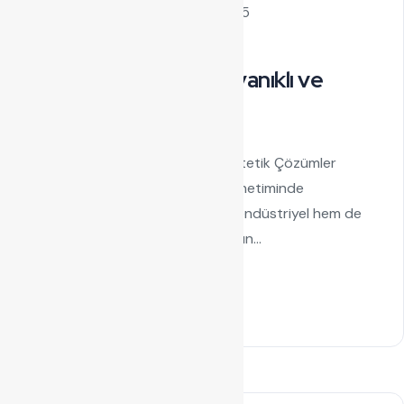
by admin
Eylül 6, 2025
Kablo Kanalı
Metal Kablo Kanalı: Dayanıklı ve
Estetik Çözümler
Metal Kablo Kanalı: Dayanıklı ve Estetik Çözümler
Elektrik tesisatlarında ve kablo yönetiminde
kullanılan metal kablo kanalı, hem endüstriyel hem de
ticari alanlarda vazgeçilmez bir ürün...
Read Details