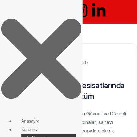
by admin
Ekim 24, 2025
Kablo Kanalı
Kablo Tavası: Elektrik Tesisatlarında
Güvenli ve Düzenli Çözüm
Kablo Tavası: Elektrik Tesisatlarında Güvenli ve Düzenli
Anasayfa
Çözüm Günümüzde büyük ölçekli binalar, sanayi
Kurumsal
tesisleri ve ofis alanları gibi birçok yapıda elektrik