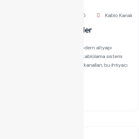
by admin
Eylül 2, 2025
Kablo Kanalı
Metal Kablo Kanalı Bilgiler
Metal Kablo Kanalı Günümüzde modern altyapı
projelerinde düzenli ve güvenli bir kablolama sistemi
kurmak çok önemlidir. Metal kablo kanalları, bu ihtiyacı
karşılamada en etkili...
Read Details