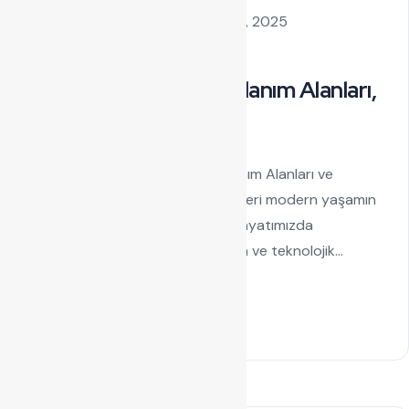
by admin
Ağustos 26, 2025
Kablo Kanalı
Kablo Kanalı Nedir? Kullanım Alanları,
Çeşitleri ve Avantajları
Kablo Kanalı Nedir? Çeşitleri, Kullanım Alanları ve
Avantajları Elektrik ve data sistemleri modern yaşamın
vazgeçilmez unsurlarıdır. Günlük hayatımızda
kullandığımız her cihazın, makinenin ve teknolojik...
Read Details