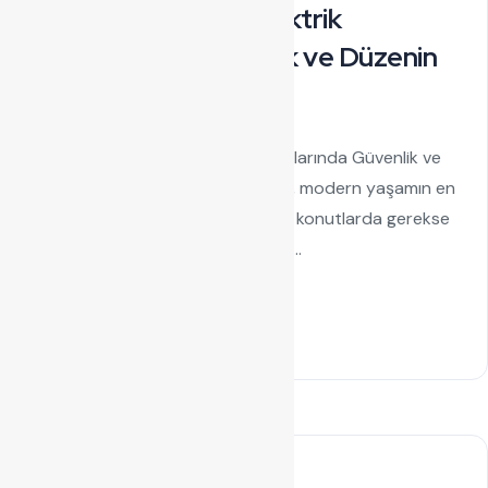
Metal Kablo Kanalı: Elektrik
Tesisatlarında Güvenlik ve Düzenin
Anahtarı
Metal Kablo Kanalı: Elektrik Tesisatlarında Güvenlik ve
Düzenin Anahtarı Elektrik altyapısı, modern yaşamın en
temel ihtiyaçlarından biridir. Gerek konutlarda gerekse
sanayi tesislerinde kullanılan enerji...
Read Details