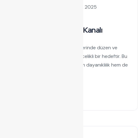
by admin
Ağustos 27, 2025
Kablo Kanalı
Kabelon – Metal Kablo Kanalı
Metal Kablo Kanalı Elektrik sistemlerinde düzen ve
güvenlik sağlamak, her projede öncelikli bir hedeftir. Bu
noktada, metal kablo kanalları, hem dayanıklılık hem de
fonksiyonellik...
Read Details