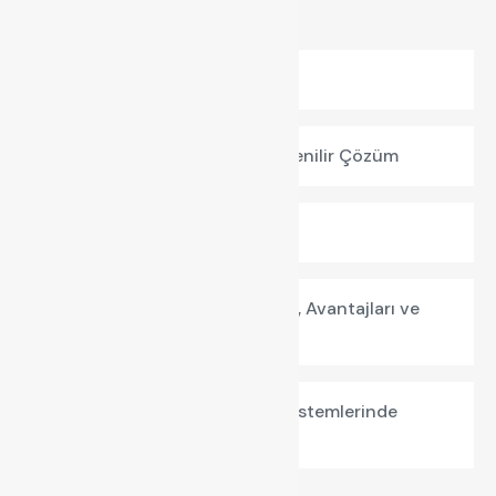
Başlıca Haberler
Pregalvaniz Kablo Tavası
Pregalvaniz Kablo Kanalı Güvenilir Çözüm
PREGALVANİZ KABLO KANALI
Kablo Tavası Nedir? Özellikleri, Avantajları ve
Kullanım Alanları
Endüstriyel ve Modern Yapı Sistemlerinde
Kablo Tavasının Önemi