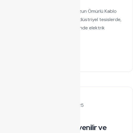
Kablo Tavası: Güvenli, Düzenli ve Uzun Ömürlü Kablo
Yönetiminin Temel Taşı Modern endüstriyel tesislerde,
ticari binalarda ve altyapı projelerinde elektrik
sistemlerinin düzenli ve güvenli...
Read Details
by admin
Eylül 15, 2025
Kablo Kanalı
Metal Kablo Kanalı: Güvenilir ve