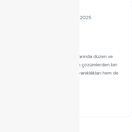
by admin
Ağustos 21, 2025
Kablo Kanalı
Metal Kablo Kanalı
Metal Kablo Kanalı Elektrik altyapılarında düzen ve
güvenlik sağlamak için tercih edilen çözümlerden biri
olan metal kablo kanalları, hem dayanıklılıkları hem de
estetik görünümleriyle...
Read Details