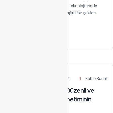
Güvenin Adı: Kabelon Modern yapı teknolojilerinde
enerji, veri ve iletişim altyapısının sağlıklı bir şekilde
taşınabilmesi için kullanılan en...
Read Details
by admin
Ekim 8, 2025
Kablo Kanalı
Kablo Tavası: Güvenli, Düzenli ve
Uzun Ömürlü Kablo Yönetiminin
Temel Taşı