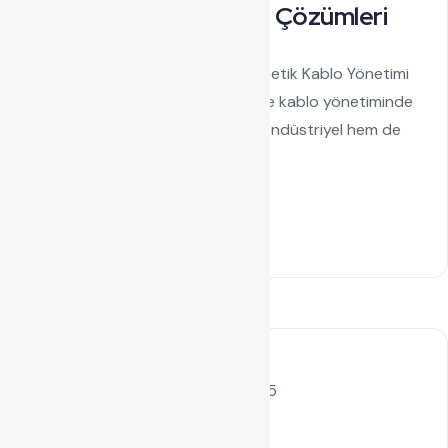
Estetik Kablo Yönetimi Çözümleri
Metal Kablo Kanalı: Güvenilir ve Estetik Kablo Yönetimi
Çözümleri Elektrik tesisatlarında ve kablo yönetiminde
kullanılan metal kablo kanalı, hem endüstriyel hem de
ticari projelerde vazgeçilmez...
Read Details
by admin
Eylül 6, 2025
Kablo Kanalı