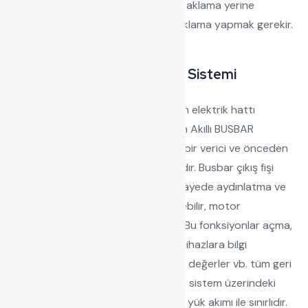
doğrultuda uzun bir iletken ile topraklama yerine
birbirine paralel üç nokta ile topraklama yapmak gerekir.
G-Bus Aydınlatma Yönetim Sistemi
Busbar sistemine bağlı tüm yüklerin elektrik hattı
kullanılarak kontrolüne imkan veren Akıllı BUSBAR
Teknolojisidir. Otomasyon sistemi, bir verici ve önceden
adreslenmiş alıcılardan oluşmaktadır. Busbar çıkış fişi
içerisinde bir alıcı modül olup, bu sayede aydınlatma ve
benzeri elektriksel cihazlar beslenebilir, motor
kontaktör-şalter kontrol edilebilir. Bu fonksiyonlar açma,
kapama, dimleme olabileceği gibi, cihazlara bilgi
gönderme veya ısı, nem, elektriksel değerler vb. tüm geri
beslemeleri alma olabilmektedir. Bir sistem üzerindeki
alıcı sayısı sadece sistemin toplam yük akımı ile sınırlıdır.