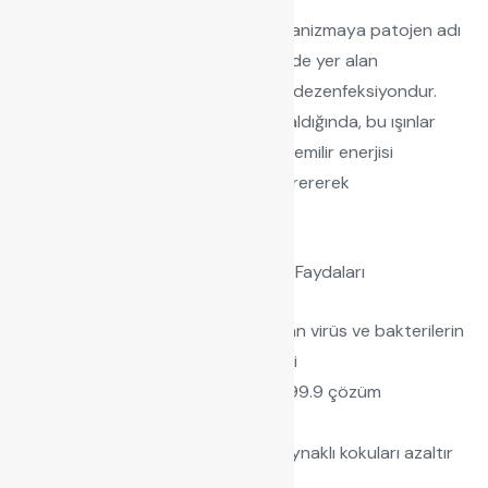
Hastalığa neden olan her türlü organizmaya patojen adı
verilir. Bildiğiniz gibi yüzeyler üzerinde yer alan
patojenlerin yok edilmesi işlemi de dezenfeksiyondur.
Organizmalar, UVC ışığına maruz kaldığında, bu ışınlar
DNA, RNA ve proteinler tarafından emilir enerjisi
patojenlerin RNA yapısına zarar verererek
dezenfeksiyonu sağlar.
UV Teknolojisi ile Dezenfeksiyonun Faydaları
Hava, yüzey ve suda yer alan virüs ve bakterilerin
yapısının bozulmasında etkili
Bakteri ve virüslere karşı %99.9 çözüm
Alerjenleri giderir
Sistem içerisinde bakterikaynaklı kokuları azaltır
Düşük maliyetli çözüm