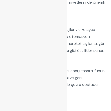
edilen kullanım süresi, bakım maliyetlerini de önemli
ölçüde azaltır.
Akıllı Entegrasyon
Bu sistemler, akıllı bina teknolojileriyle kolayca
entegre edilebilir. Sensörler ve otomasyon
sistemleriyle birlikte çalışarak hareket algılama, gün
ışığına duyarlılık ve zamanlayıcı gibi özellikler sunar.
Çevre Dostu Tasarım
LED-Bus aydınlatma sistemleri, enerji tasarrufunun
yanı sıra düşük karbon salınımı ve geri
dönüştürülebilir malzemeleriyle çevre dostudur.
UV Led Teknolojiler