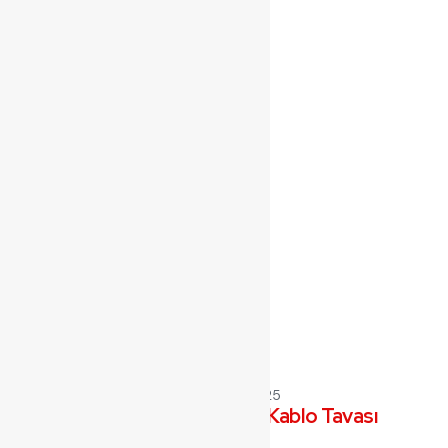
Çalışma Saatleri
Hafta içi
08:00 - 18:00
Cumartesi
Kapalı
Pazar
Kapalı
Haberler
Aralık 10, 2025
Pregalvaniz Kablo Tavası
Read More