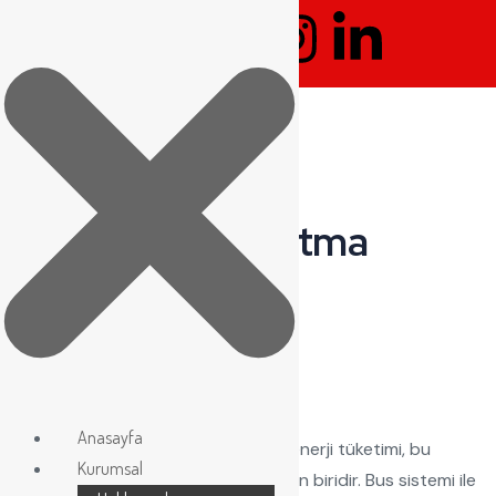
Led-Bus Aydınlatma
Sistemleri
Avantajları
Enerji Verimliliği
Anasayfa
LED ışık kaynaklarının düşük enerji tüketimi, bu
Kurumsal
sistemin temel avantajlarından biridir. Bus sistemi ile