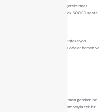
UVC led olduğu için bakım gerektirmez
Violeds teknolojisi kullanılarak 60.000 saate
kadar etkin çözüm
Yapısı gereği civa içermez
Kolaykullanım
Kimyasal değil biyolojik dezenfeksiyon
Kurulum sonrası mahal veya odalar hemen ve
sürekli kullanılabilir
İç ortam hava kalitesi artar
7/24 sürekli kullanılabilir
Aydınlatma Sistemleri
Yıldırım akımıyla ilgili ve ihmal edilmemesi gereken bir
kapasitedir. Empedansı düşürmek amacıyla tek bir