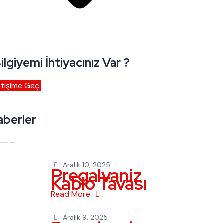
ilgiyemi İhtiyacınız Var ?
etişime Geç.
aberler
Aralık 10, 2025
Pregalvaniz
Kablo Tavası
Read More
Aralık 9, 2025