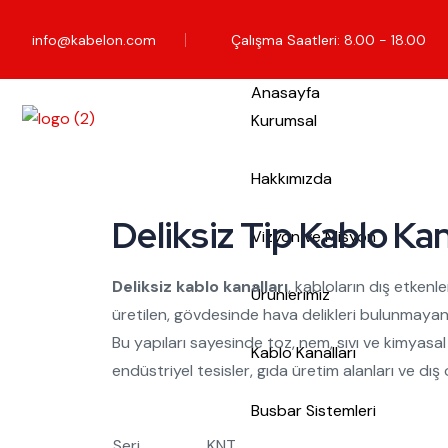
info@kabelon.com
Çalışma Saatleri: 8.00 - 18.00
Anasayfa
Kurumsal
Hakkımızda
Deliksiz Tip Kablo Kan
Vizyon ve Misyon
Deliksiz kablo kanalları
, kabloların dış etke
Ürünlerimiz
üretilen, gövdesinde hava delikleri bulunmayan 
Bu yapıları sayesinde toz, nem, sıvı ve kimyasa
Kablo Kanalları
endüstriyel tesisler, gıda üretim alanları ve dış
Busbar Sistemleri
Seri
KNT