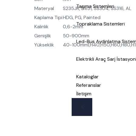
Taşıma Sistemleri
Materyal
S235JR, Dx51, SS304, SS316, AL
Kaplama Tipi
HDG, PG, Painted
Topraklama Sistemleri
Kalınlık
0,6-2mm
Genişlik
50-900mm
Led-Bus Aydınlatma Sistem
Yükseklik
40-100mm(H40,H50,H60,H80,H1
Elektrikli Araç Sarj İstasyon
Kataloglar
Referanslar
İletişim
X